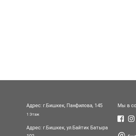
Адрес: г.Бишкек, Панфилова, 145
Мы в со
1 Этаж
Адрес: г.Бишкек, ул.Байтик Батыра
@