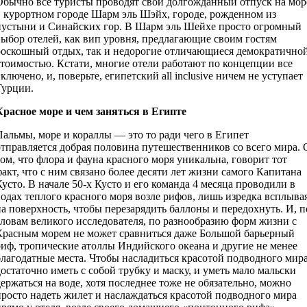
Обычно все туристы проводят свой долгожданный отпуск на мор
в курортном городе Шарм эль Шэйх, городе, рожденном из
пустыни и Синайских гор. В Шарм эль Шейхе просто огромный
выбор отелей, как вип уровня, предлагающие своим гостям
роскошный отдых, так и недорогие отличающиеся демократично
стоимостью. Кстати, многие отели работают по концепции все
ключено, и, поверьте, египетский all inclusive ничем не уступает
Турции.
Красное море и чем заняться в Египте
Пальмы, море и кораллы — это то ради чего в Египет
отправляется добрая половина путешественников со всего мира. 
том, что флора и фауна красного моря уникальна, говорит тот
факт, что с ним связано более десяти лет жизни самого Капитана
Кусто. В начале 50-х Кусто и его команда 4 месяца проводили в
водах теплого красного моря возле рифов, лишь изредка всплыва
на поверхность, чтобы перезарядить баллоны и передохнуть. И, п
словам великого исследователя, по разнообразию форм жизни с
Красным морем не может сравниться даже Большой барьерный
риф, тропические атоллы Индийского океана и другие не менее
благодатные места. Чтобы насладиться красотой подводного мир
достаточно иметь с собой трубку и маску, и уметь мало мальски
держаться на воде, хотя последнее тоже не обязательно, можно
просто надеть жилет и наслаждаться красотой подводного мира