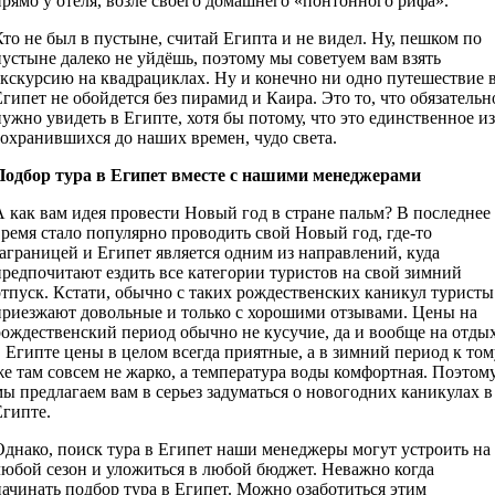
прямо у отеля, возле своего домашнего «понтонного рифа».
Кто не был в пустыне, считай Египта и не видел. Ну, пешком по
пустыне далеко не уйдёшь, поэтому мы советуем вам взять
экскурсию на квадрациклах. Ну и конечно ни одно путешествие 
Египет не обойдется без пирамид и Каира. Это то, что обязательн
нужно увидеть в Египте, хотя бы потому, что это единственное из
сохранившихся до наших времен, чудо света.
Подбор тура в Египет вместе с нашими менеджерами
А как вам идея провести Новый год в стране пальм? В последнее
время стало популярно проводить свой Новый год, где-то
заграницей и Египет является одним из направлений, куда
предпочитают ездить все категории туристов на свой зимний
отпуск. Кстати, обычно с таких рождественских каникул туристы
приезжают довольные и только с хорошими отзывами. Цены на
рождественский период обычно не кусучие, да и вообще на отды
в Египте цены в целом всегда приятные, а в зимний период к том
же там совсем не жарко, а температура воды комфортная. Поэтому
мы предлагаем вам в серьез задуматься о новогодних каникулах в
Египте.
Однако, поиск тура в Египет наши менеджеры могут устроить на
любой сезон и уложиться в любой бюджет. Неважно когда
начинать подбор тура в Египет. Можно озаботиться этим