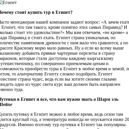
Почему стоит купить тур в Египет?
Часто менеджерам нашей компании задают вопрос: «А зачем ехат
в Египет, что там такого, кроме понятно этих самых Пирамид? И
сколько стоит это удовольствие?» Мы вам отвечаем, «не кроме» а
ради Пирамид и стоит ехать. Египет страна уникальная, по
количеству памятников древности с ним мало что сравнится, а по
красоте Красному морю мало равных. Ну а если ко всему выше
сказанному добавить прямые чартерные перелеты в страну
фараонов, которые стали доступны каждому кыргызскому
путешественнику, по совершенно приемлемым ценам и
возможность приобрести туры в Египет в любое время и зимой, и
летом, то альтернативу Египту сложно подобрать. Египет
поистине страна чудес, ведь если вы хотите своими глазами
увидеть одно из чудес света курс ваш должен быть направлен
именно туда.
Путевки в Египет и все, что вам нужно знать о Шарм эль
Шейхе
Купить путевку в Египет можно в любое время, ведь сезон там
длится круглый год, а температура никогда не опускается ниже 2
градусов. Именно поэтому тур путевки в Египет так популярны.