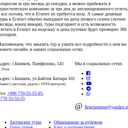
вопросом за три месяца до поездки, а можно прибежать в
туристическую компанию за три дня до запланированного отлета
а все потому, что в Египет не требуется виза. А самые дешевые
туры в Египет обычно выпадают на даты низкого сезона (летние
месяцы, конец января), туры подгорают и есть возможность
слетать в Египет на недельку и цена путевки будет примерно 300
долларов.
Напоминаем, что заказать тур и узнать все подробности о нем вы
можете онлайн, в наших социальных сетях.
Адрес: г.Бишкек, Панфилова, 145
Мы в социальных сетях:
 Этаж
Адрес: г.Бишкек, ул.Байтик Батыра 102
бывш.Советская, рядом с VEFA центром)
Тел:
+996 770-55-55-95
,
0770 33-55-55
@
firstclasstour@yandex.r
Авторские туры
Образование за рубежом
Типы туров
Блог о путешествиях