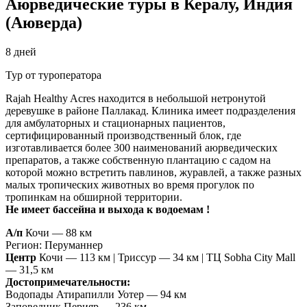
Аюрведические туры в Кералу, Индия
(Аюверда)
8
дней
Тур от туроператора
Rajah Healthy Acres находится в небольшой нетронутой
деревушке в районе Паллакад. Клиника имеет подразделения
для амбулаторных и стационарных пациентов,
сертифицированный производственный блок, где
изготавливается более 300 наименований аюрведических
препаратов, а также собственную плантацию с садом на
которой можно встретить павлинов, журавлей, а также разных
малых тропических животных во время прогулок по
тропинкам на обширной территории.
Не имеет бассейна и выхода к водоемам !
А/п
Кочи — 88 км
Регион: Перуманнер
Центр
Кочи — 113 км | Триссур — 34 км | ТЦ Sobha City Mall
— 31,5 км
Достопримечательности:
Водопады Атирапилли Уотер — 94 км
Заповедник Перияр — 236 км