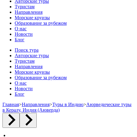
Авторские туры
Туристам
Направления
Морские круизы
Образование за рубежом
О нас
Новости
Блог
Поиск тура
Авторские туры
Туристам
Направления
Морские круизы
Образование за рубежом
О нас
Новости
Блог
Главная
>
Направления
>
Туры в Индию
>
Аюрведические туры
в Кералу, Индия (Аюверда)