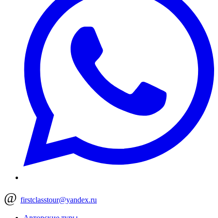
@
firstclasstour@yandex.ru
Авторские туры