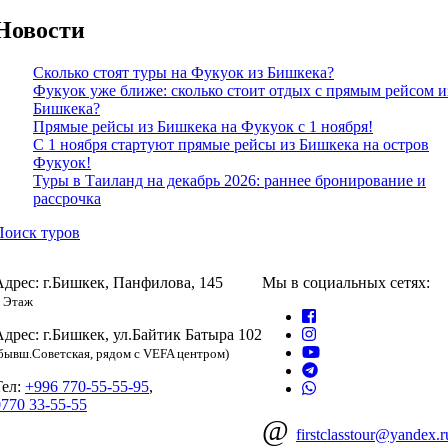
Новости
Сколько стоят туры на Фукуок из Бишкека?
Фукуок уже ближе: сколько стоит отдых с прямым рейсом и
Бишкека?
Прямые рейсы из Бишкека на Фукуок с 1 ноября!
С 1 ноября стартуют прямые рейсы из Бишкека на остров
Фукуок!
Туры в Таиланд на декабрь 2026: раннее бронирование и
рассрочка
Поиск туров
Адрес: г.Бишкек, Панфилова, 145
Мы в социальных сетях:
 Этаж
Адрес: г.Бишкек, ул.Байтик Батыра 102
бывш.Советская, рядом с VEFA центром)
Тел:
+996 770-55-55-95
,
0770 33-55-55
@
firstclasstour@yandex.r