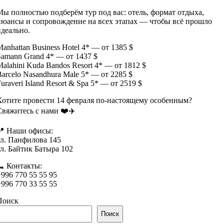
Мы полностью подберём тур под вас: отель, формат отдыха,
нюансы и сопровождение на всех этапах — чтобы всё прошло
идеально.
anhattan Business Hotel 4* — от 1385 $
Samann Grand 4* — от 1437 $
Malahini Kuda Bandos Resort 4* — от 1812 $
Barcelo Nasandhura Male 5* — от 2285 $
uraveri Island Resort & Spa 5* — от 2519 $
Хотите провести 14 февраля по-настоящему особенным?
Свяжитесь с нами ❤️✈️
📍 Наши офисы:
ул. Панфилова 145
ул. Байтик Батыра 102
📞 Контакты:
+996 770 55 55 95
+996 770 33 55 55
Поиск
Поиск