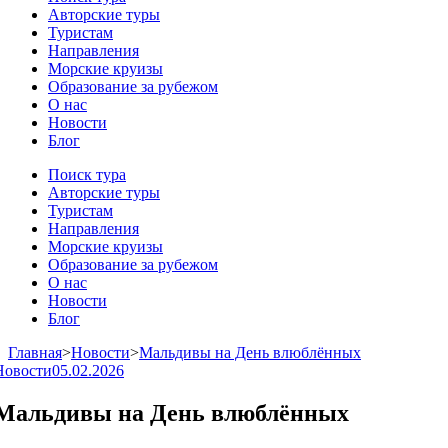
Авторские туры
Туристам
Направления
Морские круизы
Образование за рубежом
О нас
Новости
Блог
Поиск тура
Авторские туры
Туристам
Направления
Морские круизы
Образование за рубежом
О нас
Новости
Блог
Главная
>
Новости
>
Мальдивы на День влюблённых
Новости
05.02.2026
Мальдивы на День влюблённых