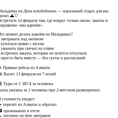
Мальдивы на День влюблённых — идеальный отдых для вас
двоих 🌊🤍
Встретить 14 февраля там, где вокруг только океан, закаты и
ощущение «мы вдвоём».
Что можно делать вдвоём на Мальдивах?
• завтракать над океаном
• купаться прямо с виллы
• ужинать при свечах на пляже
• встречать закаты, которые не хочется отпускать
• просто быть вместе — без суеты и расписаний
✈️ Прямые рейсы из Алматы
📅 Вылет 13 февраля на 7 ночей
 Туры от 1 385 $ за человека
(цена указана за 1 человека при 2-местном размещении)
В стоимость входит:
✈️ перелёт из Алматы и обратно
🏨 проживание в отеле
🍳 питание на базе завтраков