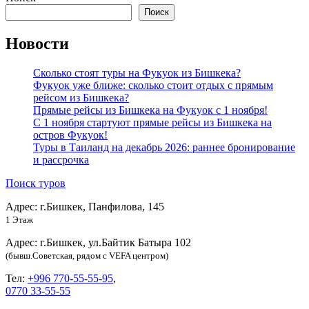
Поиск
Новости
Сколько стоят туры на Фукуок из Бишкека?
Фукуок уже ближе: сколько стоит отдых с прямым
рейсом из Бишкека?
Прямые рейсы из Бишкека на Фукуок с 1 ноября!
С 1 ноября стартуют прямые рейсы из Бишкека на
остров Фукуок!
Туры в Таиланд на декабрь 2026: раннее бронирование
и рассрочка
Поиск туров
Адрес: г.Бишкек, Панфилова, 145
1 Этаж
Адрес: г.Бишкек, ул.Байтик Батыра 102
(бывш.Советская, рядом с VEFA центром)
Тел:
+996 770-55-55-95
,
0770 33-55-55