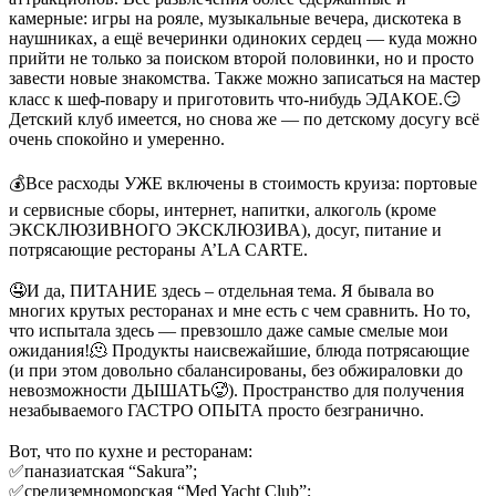
камерные: игры на рояле, музыкальные вечера, дискотека в
наушниках, а ещё вечеринки одиноких сердец — куда можно
прийти не только за поиском второй половинки, но и просто
завести новые знакомства. Также можно записаться на мастер
класс к шеф-повару и приготовить что-нибудь ЭДАКОЕ.😏
Детский клуб имеется, но снова же — по детскому досугу всё
очень спокойно и умеренно.
⠀
💰Все расходы УЖЕ включены в стоимость круиза: портовые
и сервисные сборы, интернет, напитки, алкоголь (кроме
ЭКСКЛЮЗИВНОГО ЭКСКЛЮЗИВА), досуг, питание и
потрясающие рестораны A’LA CARTE.
⠀
🤤И да, ПИТАНИЕ здесь – отдельная тема. Я бывала во
многих крутых ресторанах и мне есть с чем сравнить. Но то,
что испытала здесь — превзошло даже самые смелые мои
ожидания!🫠 Продукты наисвежайшие, блюда потрясающие
(и при этом довольно сбалансированы, без обжираловки до
невозможности ДЫШАТЬ🥵). Пространство для получения
незабываемого ГАСТРО ОПЫТА просто безгранично.
⠀
Вот, что по кухне и ресторанам:
✅паназиатская “Sakura”;
✅средиземноморская “Med Yacht Club”;