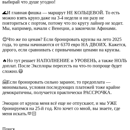
выбирай что душе угодно!
⠀
🌊И главная фишка — маршрут НЕ КОЛЬЦЕВОЙ. То есть
можно взять круиз даже на 3-4 недели и ни разу не
повториться с портом, потому что по кругу лайнер не ходит.
Мы, например, начали с Венеции, а закончили Афинами.
⠀
😌Что же по ценам? Если бронировать круизы на лето 2025
года, то цены начинаются от 6370 евро НА ДВОИХ. Кажется,
дорого, если сравнивать с привычными ценами на круизы.
⠀
🔥Но тут решает НАПОЛНЕНИЕ и УРОВЕНЬ, а также НОЛЬ
доплат. После Эксплоры пересесть на что-то попроще будет
сложно.😃
⠀
🤗Если бронировать сильно заранее, то предоплата —
минимальна, условия последующих платежей тоже крайне
демократичны, получается практически РАССРОЧКА.
⠀
Эмоции от круиза меня всё еще не отпускают, и мы УЖЕ
бронируемся на 25-й год. Кто хочет со мной, вы знаете, где
меня искать.🫶🏻
⠀
Поиск