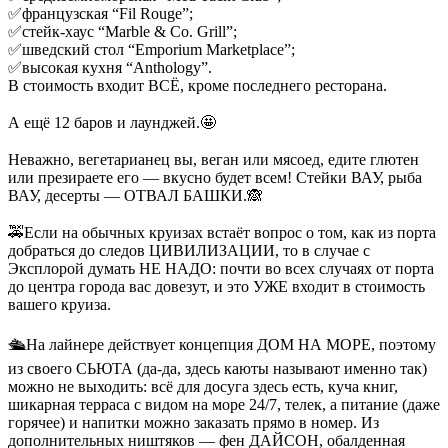
✅французская “Fil Rouge”;
✅стейк-хаус “Marble & Co. Grill”;
✅шведский стол “Еmporium Marketplace”;
✅высокая кухня “Anthology”.
В стоимость входит ВСЁ, кроме последнего ресторана.
⠀
А ещё 12 баров и лаунджей.🤩
⠀
Неважно, вегетарианец вы, веган или мясоед, едите глютен
или презираете его — вкусно будет всем! Стейки ВАУ, рыба
ВАУ, десерты — ОТВАЛ БАШКИ.🙈
⠀
🚕Если на обычных круизах встаёт вопрос о том, как из порта
добраться до следов ЦИВИЛИЗАЦИИ, то в случае с
Эксплорой думать НЕ НАДО: почти во всех случаях от порта
до центра города вас довезут, и это УЖЕ входит в стоимость
вашего круиза.
⠀
🛳️На лайнере действует концепция ДОМ НА МОРЕ, поэтому
из своего СЬЮТА (да-да, здесь каюты называют именно так)
можно не выходить: всё для досуга здесь есть, куча книг,
шикарная терраса с видом на море 24/7, телек, а питание (даже
горячее) и напитки можно заказать прямо в номер. Из
дополнительных ништяков — фен ДАЙСОН, обалденная