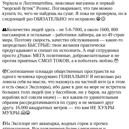
Уорхола и Лихтенштейна, люксовые магазины и первый
“морской бутик” Ролекс. Поговаривают, что там можно
купить то, чего не найдешь на суше. Я пока не проверяла, но в
следующий раз ОБЯЗАТЕЛЬНО это исправлю.😁😉
⠀
👥Количество людей здесь – не 5-6-7000, а около 1600, 800
пассажиров и остальные – работники лайнера, аж из 49 стран
мира. Поэтому скорость, качество обслуживания — какие-то
запредельно БЫСТРЫЕ: твои желания практически
предугадывают и спешат их исполнить. А ещё сотрудники
просто дУшки: МЕГА позитивные, доброжелательные и не
против приятных СМОЛ ТОКОВ, а я поболтать люблю.🥹
⠀
🫣Соотношение площади общественных пространств на
одного человека продумано ГЕНИАЛЬНО! Я несколько раз
ловила себя на мысли, что нахожусь на частной яхте (а в этом
и есть смысл Эксплоры), ибо даже в дни на море не встретила
больших толп людей (ни у бассейнов, ни у баров, на других
кораблях всё совсем иначе) — все каким-то удивительным
образом рассредотачиваются по судну и не мешают друг
другу. 16.000 квадратных метров — это вам НЕ ХУХРЫ
МУХРЫ.🤗😂
⠀
💃На Эксплоре нет аквапарка, водных горок и прочих
аттракционов. Все развлечения более сдержанные и