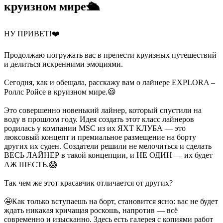
круизном мире🛳️ ⠀
НУ ПРИВЕТ!❤️
⠀
Продолжаю погружать вас в прелести круизных путешествий
и делиться искренними эмоциями.
⠀
Сегодня, как и обещала, расскажу вам о лайнере EXPLORA –
Роллс Ройсе в круизном мире.😃
⠀
Это совершенно новенький лайнер, который спустили на
воду в прошлом году. Идея создать этот класс лайнеров
родилась у компании MSC из их ЯХТ КЛУБА — это
люксовый концепт и премиальное размещение на борту
других их суден. Создатели решили не мелочиться и сделать
ВЕСЬ ЛАЙНЕР в такой концепции, и НЕ ОДИН — их будет
АЖ ШЕСТЬ.😱
⠀
Так чем же этот красавчик отличается от других?
⠀
🤩Как только вступаешь на борт, становится ясно: вас не будет
ждать никакая кричащая роскошь, напротив — всё
современно и изысканно. Здесь есть галерея с копиями работ