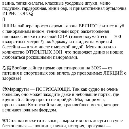
ванна, тапки-халаты, классные уходовые штуки, меню
подушек, гардеробная, мини-бар, и приветственная бутылочка
ИГРИСТОГО.🍾

💆🏻‍♀️На лайнере просто огромная зона ВЕЛНЕС: фитнес клуб
с панорамным видом, теннисный корт, баскетбольная
площадка, восхитительный СПА (только вдумайтесь — 700
квадратных метров!), аж 5 джакузи с видом на море и 4
бассейна — в том числе с морской водой. Меня поразило
количество ОТКРЫТЫХ ЗОН, что позволяет денно и нощно
любоваться роскошными панорамами.
⠀
💪🏻Вообще лайнер прямо ориентирован на ЗОЖ — от
питания и спортивных зон вплоть до проводимых ЛЕКЦИЙ о
здоровье!
⠀
😍Маршруты — ПОТРЯСАЮЩИ. Так как судно не очень
большое, оно может заходить даже в небольшие порты, где
крупный лайнер просто не пройдёт. Мы, например,
проплывали Которский залив, красивейшее место, которое
величают южным фьордом.
⠀
🩷Стоянки восхитительные, а вариативность досуга на суше
бесконечная — шоппинг, пляжи, история, прогулки —