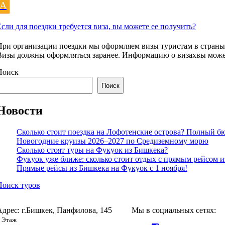
A
Если для поездки требуется виза, вы можете ее получить?
При организации поездки мы оформляем визы туристам в страны 
Визы должны оформляться заранее. Информацию о визахвы может
Поиск
Поиск
Новости
Сколько стоит поездка на Лофотенские острова? Полный б
Новогодние круизы 2026–2027 по Средиземному морю
Сколько стоят туры на Фукуок из Бишкека?
Фукуок уже ближе: сколько стоит отдых с прямым рейсом 
Прямые рейсы из Бишкека на Фукуок с 1 ноября!
Поиск туров
Адрес: г.Бишкек, Панфилова, 145
Мы в социальных сетях:
 Этаж