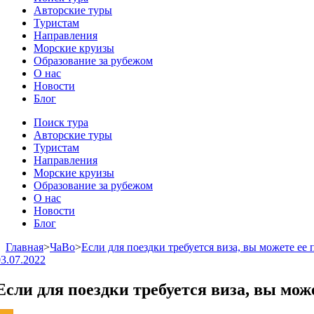
Авторские туры
Туристам
Направления
Морские круизы
Образование за рубежом
О нас
Новости
Блог
Поиск тура
Авторские туры
Туристам
Направления
Морские круизы
Образование за рубежом
О нас
Новости
Блог
Главная
>
ЧаВо
>
Если для поездки требуется виза, вы можете ее
03.07.2022
Если для поездки требуется виза, вы мож