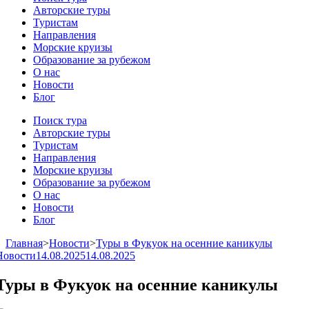
Авторские туры
Туристам
Направления
Морские круизы
Образование за рубежом
О нас
Новости
Блог
Поиск тура
Авторские туры
Туристам
Направления
Морские круизы
Образование за рубежом
О нас
Новости
Блог
Главная
>
Новости
>
Туры в Фукуок на осенние каникулы
Новости
14.08.2025
14.08.2025
Туры в Фукуок на осенние каникулы