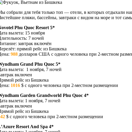
Мы собрали для тебя только топ — отели, в которых отдыхали н
Чистейшие пляжи, бассейны, завтраки с видом на море и тот самы
Novotel Phu Quoc Resort 5*
Дата вылета: 15 ноября
Длительность: 7 ночей
Питание: завтрак включён
Перелёт: прямой рейс из Бишкека
Цена:
988
долларов США с одного человека при 2-местном разм
Wyndham Grand Phu Quoc 5*
Дата вылета: 1 ноября, 7 ночей
Завтрак включен
Прямой рейс из Бишкека
Цена:
1016
$ с одного человека при 2-местном размещении
Wyndham Garden Grandworld Phu Quoc 4*
Дата вылета: 1 ноября, 7 ночей
Завтрак включен
Прямой рейс из Бишкека
942
$ с одного человека при 2-местном размещении
L’Azure Resort And Spa 4*
Дата вылета: 1 ноября, 7 ночей