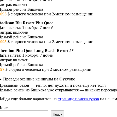
Завтрак включен
Прямой рейс из Бишкека
1095
$ с одного человека при 2-местном размещении
Radisson Blu Resort Phu Quoc
Дата вылета: 1 ноября, 7 ночей
Завтрак включен
Прямой рейс из Бишкека
1095
$ с одного человека при 2-местном размещении
Sheraton Phu Quoc Long Beach Resort 5*
Дата вылета: 1 ноября, 7 ночей
Завтрак включен
Прямой рейс из Бишкека
997
$ с одного человека при 2-местном размещении
☀️ Проведи осенние каникулы на Фукуоке
Идеальный сезон — тепло, нет духоты, и пока ещё нет толп
Прямые рейсы из Бишкека уже открываются — никаких пересадо
Найди еще больше вариантов на
странице поиска туров
на нашем 
Поиск
Поиск