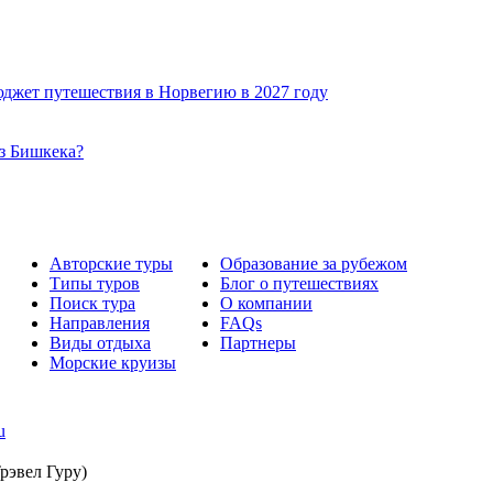
юджет путешествия в Норвегию в 2027 году
из Бишкека?
Авторские туры
Образование за рубежом
Типы туров
Блог о путешествиях
Поиск тура
О компании
Направления
FAQs
Виды отдыха
Партнеры
Морские круизы
u
рэвел Гуру)