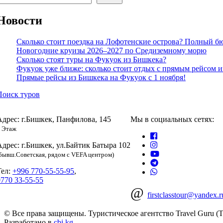
Новости
Сколько стоит поездка на Лофотенские острова? Полный б
Новогодние круизы 2026–2027 по Средиземному морю
Сколько стоят туры на Фукуок из Бишкека?
Фукуок уже ближе: сколько стоит отдых с прямым рейсом 
Прямые рейсы из Бишкека на Фукуок с 1 ноября!
Поиск туров
Адрес: г.Бишкек, Панфилова, 145
Мы в социальных сетях:
 Этаж
Адрес: г.Бишкек, ул.Байтик Батыра 102
бывш.Советская, рядом с VEFA центром)
Тел:
+996 770-55-55-95
,
0770 33-55-55
@
firstclasstour@yandex.r
© Все права защищены. Туристическое агентство Travel Guru (Т
Разработано в
cbi.kg