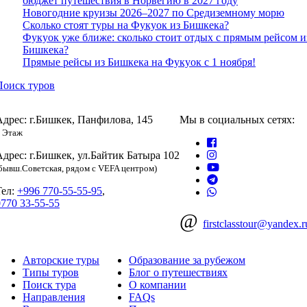
бюджет путешествия в Норвегию в 2027 году
Новогодние круизы 2026–2027 по Средиземному морю
Сколько стоят туры на Фукуок из Бишкека?
Фукуок уже ближе: сколько стоит отдых с прямым рейсом и
Бишкека?
Прямые рейсы из Бишкека на Фукуок с 1 ноября!
Поиск туров
Адрес: г.Бишкек, Панфилова, 145
Мы в социальных сетях:
 Этаж
Адрес: г.Бишкек, ул.Байтик Батыра 102
бывш.Советская, рядом с VEFA центром)
Тел:
+996 770-55-55-95
,
0770 33-55-55
@
firstclasstour@yandex.r
Авторские туры
Образование за рубежом
Типы туров
Блог о путешествиях
Поиск тура
О компании
Направления
FAQs