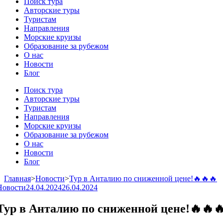
Поиск тура
Авторские туры
Туристам
Направления
Морские круизы
Образование за рубежом
О нас
Новости
Блог
Поиск тура
Авторские туры
Туристам
Направления
Морские круизы
Образование за рубежом
О нас
Новости
Блог
Главная
>
Новости
>
Тур в Анталию по сниженной цене!🔥🔥🔥
Новости
24.04.2024
26.04.2024
Тур в Анталию по сниженной цене!🔥🔥