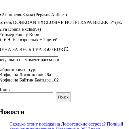
️27 апреля-3 мая (Pegasus Airlines)
⭐️отель DOBEDAN EXCLUSIVE HOTEL&SPA BELEK 5* (ex.
Alva Donna Exclusive)
✅номер Family Room
‍👩‍👧‍👦2 взрослых + 2 детей
ЦЕНА ЗА ВЕСЬ ТУР: 3500 EUR💥
__________________________
актуально на момент рассылки.
Забронировать тур:
📲офис на Логвиненко 26а
📲офис на Байтик Баатыра 102
Поиск
Поиск
Новости
Сколько стоит поездка на Лофотенские острова? Полный