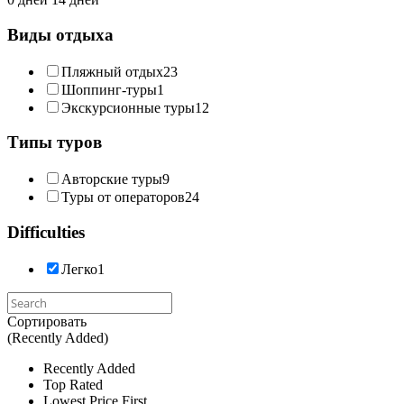
Виды отдыха
Пляжный отдых
23
Шоппинг-туры
1
Экскурсионные туры
12
Типы туров
Авторские туры
9
Туры от операторов
24
Difficulties
Легко
1
Сортировать
(Recently Added)
Recently Added
Top Rated
Lowest Price First