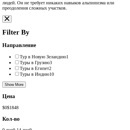
людей. Он не требует никаких навыков альпинизма или
преодоления сложных участков.
Filter By
Направление
Тур в Новую Зеландию
1
Туры в Грузию
3
Туры в Египет
2
Туры в Индию
10
Show More
Цена
$0
$1848
Кол-во
0 дней
14 дней