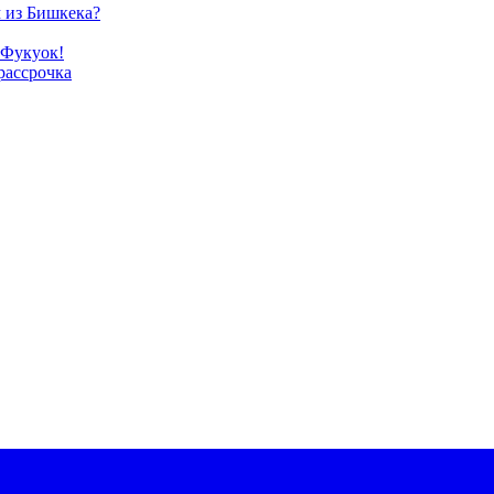
м из Бишкека?
 Фукуок!
рассрочка