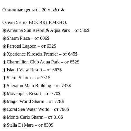
Отличные цены на 20 мая!✈️🔥
Отели 5⭐️ на ВСЁ ВКЛЮЧЕНО:
☀️Amarina Sun Resort & Aqua Park – от 586$
☀️Sharm Plaza – от 606$
☀️Parrotel Lagoon – от 632$
☀️Xperience Kiroseiz Premier – от 645$
☀️Charmillion Club Aqua Park – от 652$
☀️Island View Resort – от 663$
☀️Sierra Sharm – от 731$
☀️Sheraton Main Building – от 737$
☀️Movenpick Resort – от 770$
☀️Magic World Sharm – от 778$
☀️Coral Sea Water World – от 790$
☀️Monte Carlo Sharm – от 810$
☀️Stella Di Mare – от 830$