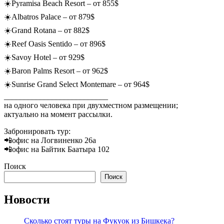
☀️Pyramisa Beach Resort – от 855$
☀️Albatros Palace – от 879$
☀️Grand Rotana – от 882$
☀️Reef Oasis Sentido – от 896$
☀️Savoy Hotel – от 929$
☀️Baron Palms Resort – от 962$
☀️Sunrise Grand Select Montemare – от 964$
__________________________
на одного человека при двухместном размещении;
актуально на момент рассылки.
Забронировать тур:
📲офис на Логвиненко 26а
📲офис на Байтик Баатыра 102
Поиск
Поиск
Новости
Сколько стоят туры на Фукуок из Бишкека?