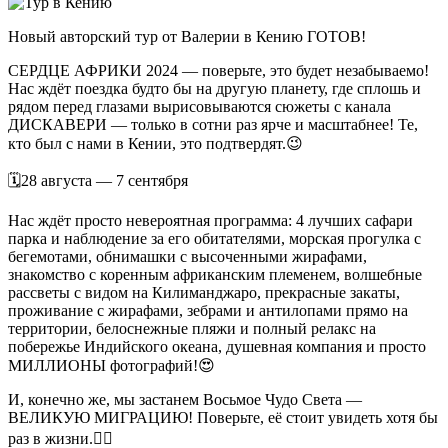
Новый авторский тур от Валерии в Кению ГОТОВ!
СЕРДЦЕ АФРИКИ 2024 — поверьте, это будет незабываемо!
Нас ждёт поездка будто бы на другую планету, где сплошь и
рядом перед глазами вырисовываются сюжеты с канала
ДИСКАВЕРИ — только в сотни раз ярче и масштабнее! Те,
кто был с нами в Кении, это подтвердят.😉
🗓28 августа — 7 сентября
Нас ждёт просто невероятная программа: 4 лучших сафари
парка и наблюдение за его обитателями, морская прогулка с
бегемотами, обнимашки с высоченными жирафами,
знакомство с коренным африканским племенем, волшебные
рассветы с видом на Килиманджаро, прекрасные закаты,
проживание с жирафами, зебрами и антилопами прямо на
территории, белоснежные пляжи и полный релакс на
побережье Индийского океана, душевная компания и просто
МИЛЛИОНЫ фотографий!😍
И, конечно же, мы застанем Восьмое Чудо Света —
ВЕЛИКУЮ МИГРАЦИЮ! Поверьте, её стоит увидеть хотя бы
раз в жизни.❤️‍🔥