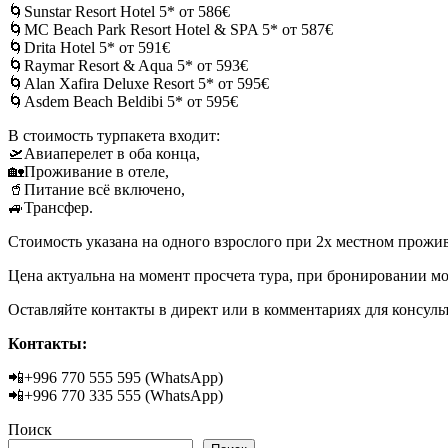
🌀Sunstar Resort Hotel 5* от 586€
🌀MC Beach Park Resort Hotel & SPA 5* от 587€
🌀Drita Hotel 5* от 591€
🌀Raymar Resort & Aqua 5* от 593€
🌀Alan Xafira Deluxe Resort 5* от 595€
🌀Asdem Beach Beldibi 5* от 595€
В стоимость турпакета входит:
🛫Авиаперелет в оба конца,
🏡Проживание в отеле,
🥤Питание всё включено,
🚙Трансфер.
Стоимость указана на одного взрослого при 2х местном прожи
Цена актуальна на момент просчета тура, при бронировании м
Оставляйте контакты в директ или в комментариях для консул
Контакты:
📲+996 770 555 595 (WhatsApp)
📲+996 770 335 555 (WhatsApp)
Поиск