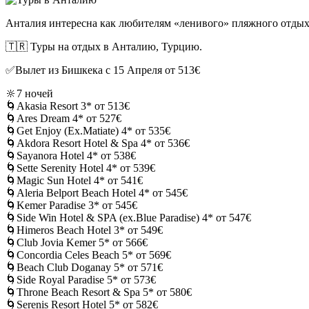
Анталия интересна как любителям «ленивого» пляжного отдых
🇹🇷 Туры на отдых в Анталию, Турцию.
✅Вылет из Бишкека с 15 Апреля от 513€
🔆7 ночей
🌀Akasia Resort 3* от 513€
🌀Ares Dream 4* от 527€
🌀Get Enjoy (Ex.Matiate) 4* от 535€
🌀Akdora Resort Hotel & Spa 4* от 536€
🌀Sayanora Hotel 4* от 538€
🌀Sette Serenity Hotel 4* от 539€
🌀Magic Sun Hotel 4* от 541€
🌀Aleria Belport Beach Hotel 4* от 545€
🌀Kemer Paradise 3* от 545€
🌀Side Win Hotel & SPA (ex.Blue Paradise) 4* от 547€
🌀Himeros Beach Hotel 3* от 549€
🌀Club Jovia Kemer 5* от 566€
🌀Concordia Celes Beach 5* от 569€
🌀Beach Club Doganay 5* от 571€
🌀Side Royal Paradise 5* от 573€
🌀Throne Beach Resort & Spa 5* от 580€
🌀Serenis Resort Hotel 5* от 582€