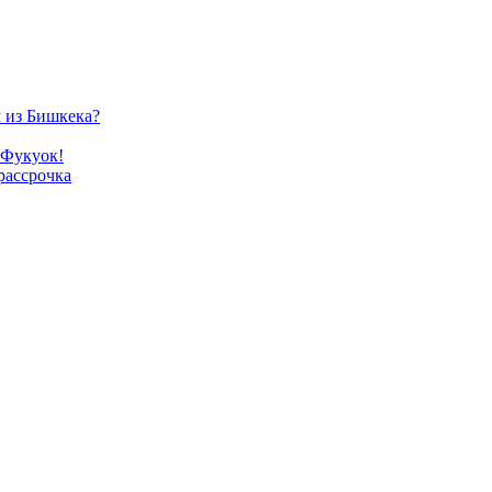
м из Бишкека?
 Фукуок!
рассрочка