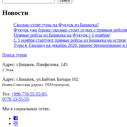
Поиск
Новости
Сколько стоят туры на Фукуок из Бишкека?
Фукуок уже ближе: сколько стоит отдых с прямым рейсо
Прямые рейсы из Бишкека на Фукуок с 1 ноября!
С 1 ноября стартуют прямые рейсы из Бишкека на остров
Туры в Таиланд на декабрь 2026: раннее бронирование и 
Поиск туров
Адрес: г.Бишкек, Панфилова, 145
1 Этаж
Адрес: г.Бишкек, ул.Байтик Батыра 102
(бывш.Советская, рядом с VEFA центром)
Тел:
+996 770-55-55-95
,
0770 33-55-55
Мы в социальных сетях: