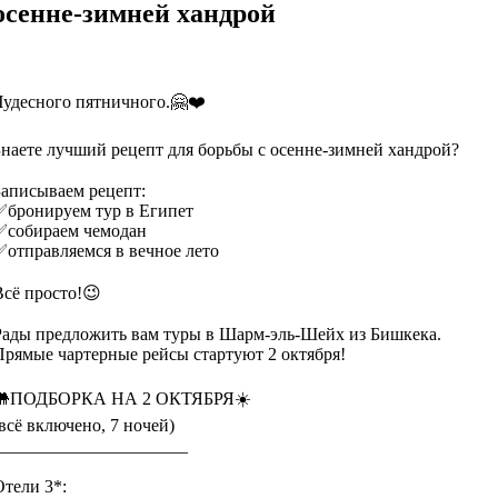
осенне-зимней хандрой
Чудесного пятничного.🤗❤️
⠀
Знаете лучший рецепт для борьбы с осенне-зимней хандрой?
⠀
Записываем рецепт:
✅бронируем тур в Египет
✅собираем чемодан
✅отправляемся в вечное лето
⠀
Всё просто!😉
⠀
Рады предложить вам туры в Шарм-эль-Шейх из Бишкека.
Прямые чартерные рейсы стартуют 2 октября!
⠀
🐫ПОДБОРКА НА 2 ОКТЯБРЯ☀️
(всё включено, 7 ночей)
______________________
⠀
Отели 3*: