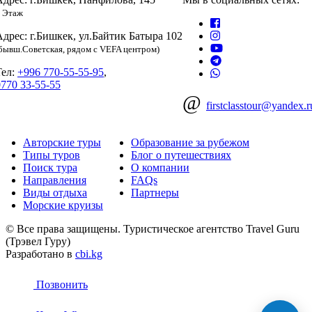
 Этаж
Адрес: г.Бишкек, ул.Байтик Батыра 102
бывш.Советская, рядом с VEFA центром)
Тел:
+996 770-55-55-95
,
0770 33-55-55
@
firstclasstour@yandex.r
Авторские туры
Образование за рубежом
Типы туров
Блог о путешествиях
Поиск тура
О компании
Направления
FAQs
Виды отдыха
Партнеры
Морские круизы
© Все права защищены. Туристическое агентство Travel Guru
(Трэвел Гуру)
Разработано в
cbi.kg
Позвонить