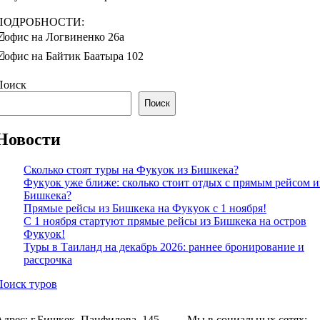
⠀
ПОДРОБНОСТИ:
☑️офис на Логвиненко 26а
☑️офис на Байтик Баатыра 102
Поиск
Поиск
Новости
Сколько стоят туры на Фукуок из Бишкека?
Фукуок уже ближе: сколько стоит отдых с прямым рейсом и
Бишкека?
Прямые рейсы из Бишкека на Фукуок с 1 ноября!
С 1 ноября стартуют прямые рейсы из Бишкека на остров
Фукуок!
Туры в Таиланд на декабрь 2026: раннее бронирование и
рассрочка
Поиск туров
Адрес: г.Бишкек, Панфилова, 145
Мы в социальных сетях: