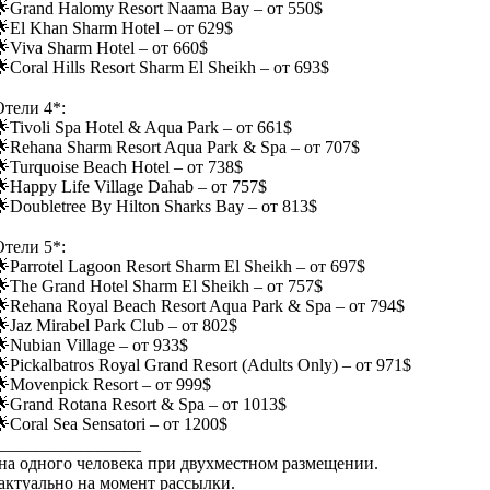
🌟Grand Halomy Resort Naama Bay – от 550$
🌟El Khan Sharm Hotel – от 629$
🌟Viva Sharm Hotel – от 660$
Coral Hills Resort Sharm El Sheikh – от 693$
⠀
Отели 4*:
Tivoli Spa Hotel & Aqua Park – от 661$
🌟Rehana Sharm Resort Aqua Park & Spa – от 707$
Turquoise Beach Hotel – от 738$
Happy Life Village Dahab – от 757$
Doubletree By Hilton Sharks Bay – от 813$
⠀
Отели 5*:
Parrotel Lagoon Resort Sharm El Sheikh – от 697$
🌟The Grand Hotel Sharm El Sheikh – от 757$
🌟Rehana Royal Beach Resort Aqua Park & Spa – от 794$
Jaz Mirabel Park Club – от 802$
Nubian Village – от 933$
Pickalbatros Royal Grand Resort (Adults Only) – от 971$
🌟Movenpick Resort – от 999$
🌟Grand Rotana Resort & Spa – от 1013$
Coral Sea Sensatori – от 1200$
_________________
-на одного человека при двухместном размещении.
-актуально на момент рассылки.